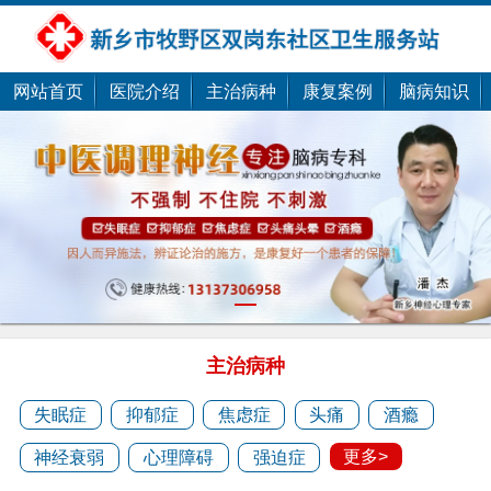
网站首页
医院介绍
主治病种
康复案例
脑病知识
潘剑
1
潘剑，新乡潘剑中医......
主治病种
预约医生
失眠症
抑郁症
焦虑症
头痛
酒瘾
更多>
神经衰弱
心理障碍
强迫症
潘杰