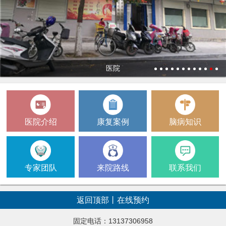
医院
1
2
3
4
5
6
7
8
9
10
11
12
医院介绍
康复案例
脑病知识
专家团队
来院路线
联系我们
返回顶部
丨
在线预约
固定电话：13137306958