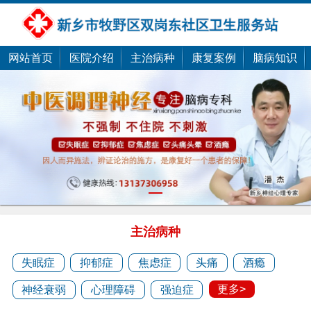
网站首页
医院介绍
主治病种
康复案例
脑病知识
潘剑
1
潘剑，新乡潘剑中医......
主治病种
预约医生
失眠症
抑郁症
焦虑症
头痛
酒瘾
更多>
神经衰弱
心理障碍
强迫症
潘杰